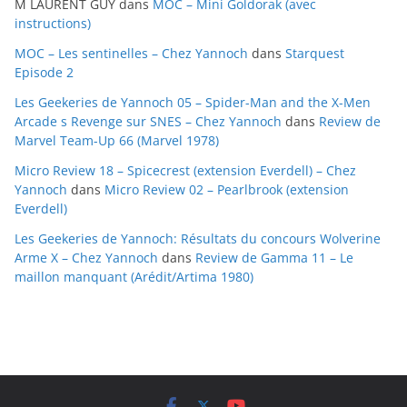
M LAURENT GUY
dans
MOC – Mini Goldorak (avec
v
instructions)
e
MOC – Les sentinelles – Chez Yannoch
dans
Starquest
s
Episode 2
Les Geekeries de Yannoch 05 – Spider-Man and the X-Men
Arcade s Revenge sur SNES – Chez Yannoch
dans
Review de
Marvel Team-Up 66 (Marvel 1978)
Micro Review 18 – Spicecrest (extension Everdell) – Chez
Yannoch
dans
Micro Review 02 – Pearlbrook (extension
Everdell)
Les Geekeries de Yannoch: Résultats du concours Wolverine
Arme X – Chez Yannoch
dans
Review de Gamma 11 – Le
maillon manquant (Arédit/Artima 1980)