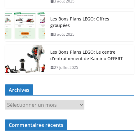
3 août 2025
Les Bons Plans LEGO: Offres
groupées
3 août 2025
Les Bons Plans LEGO: Le centre
d’entraînement de Kamino OFFERT
27 juillet 2025
Archives
A
r
c
Commentaires récents
h
i