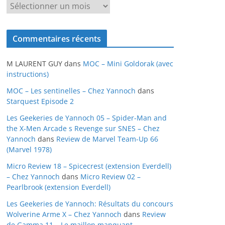
A
r
c
Commentaires récents
h
i
M LAURENT GUY
dans
MOC – Mini Goldorak (avec
v
instructions)
e
MOC – Les sentinelles – Chez Yannoch
dans
s
Starquest Episode 2
Les Geekeries de Yannoch 05 – Spider-Man and
the X-Men Arcade s Revenge sur SNES – Chez
Yannoch
dans
Review de Marvel Team-Up 66
(Marvel 1978)
Micro Review 18 – Spicecrest (extension Everdell)
– Chez Yannoch
dans
Micro Review 02 –
Pearlbrook (extension Everdell)
Les Geekeries de Yannoch: Résultats du concours
Wolverine Arme X – Chez Yannoch
dans
Review
de Gamma 11 – Le maillon manquant