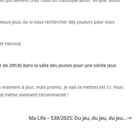
jeu qui devient chez nous un classique aussi. Simple, assez
uveaux jeux, ou si vous rechercher des joueurs pour vous
et Yannick
r de 20h30 dans la salle des jeunes pour une soirée jeux
as vraiment à jour, mais promis, je vais la mettre) est
ici
. Vous
’est même vivement recommandé !
Ma Life – S38/2025: Du jeu, du jeu, du jeu…