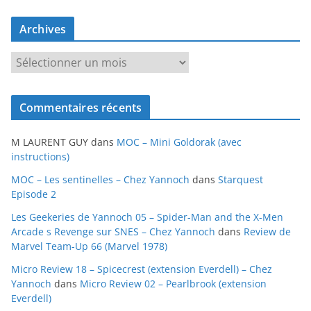
Archives
A
r
c
Commentaires récents
h
i
M LAURENT GUY
dans
MOC – Mini Goldorak (avec
v
instructions)
e
MOC – Les sentinelles – Chez Yannoch
dans
Starquest
s
Episode 2
Les Geekeries de Yannoch 05 – Spider-Man and the X-Men
Arcade s Revenge sur SNES – Chez Yannoch
dans
Review de
Marvel Team-Up 66 (Marvel 1978)
Micro Review 18 – Spicecrest (extension Everdell) – Chez
Yannoch
dans
Micro Review 02 – Pearlbrook (extension
Everdell)