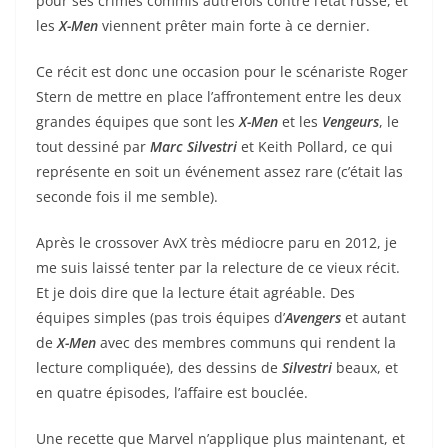
pour ses crimes commis autrefois contre l’état russe, et
les
X-Men
viennent prêter main forte à ce dernier.
Ce récit est donc une occasion pour le scénariste Roger
Stern de mettre en place l’affrontement entre les deux
grandes équipes que sont les
X-Men
et les
Vengeurs
, le
tout dessiné par
Marc Silvestri
et Keith Pollard, ce qui
représente en soit un événement assez rare (c’était las
seconde fois il me semble).
Après le crossover AvX très médiocre paru en 2012, je
me suis laissé tenter par la relecture de ce vieux récit.
Et je dois dire que la lecture était agréable. Des
équipes simples (pas trois équipes d’
Avengers
et autant
de
X-Men
avec des membres communs qui rendent la
lecture compliquée), des dessins de
Silvestri
beaux, et
en quatre épisodes, l’affaire est bouclée.
Une recette que Marvel n’applique plus maintenant, et