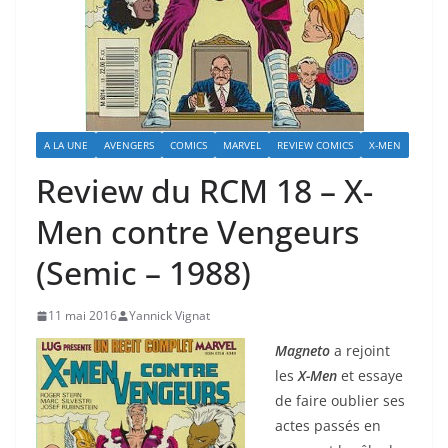
A LA UNE
AVENGERS
COMICS
MARVEL
REVIEW COMICS
X-MEN
Review du RCM 18 – X-
Men contre Vengeurs
(Semic – 1988)
11 mai 2016
Yannick Vignat
Magneto
a rejoint
les
X-Men
et essaye
de faire oublier ses
actes passés en